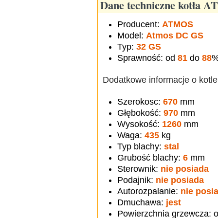
Dane techniczne kotła 
Producent:
ATMOS
Model:
Atmos DC GS
Typ:
32 GS
Sprawność: od
81
do
88
Dodatkowe informacje o kotl
Szerokosc:
670
mm
Głębokość:
970
mm
Wysokość:
1260
mm
Waga:
435
kg
Typ blachy:
stal
Grubość blachy:
6
mm
Sterownik:
nie posiada
Podajnik:
nie posiada
Autorozpalanie:
nie posi
Dmuchawa:
jest
Powierzchnia grzewcza: 