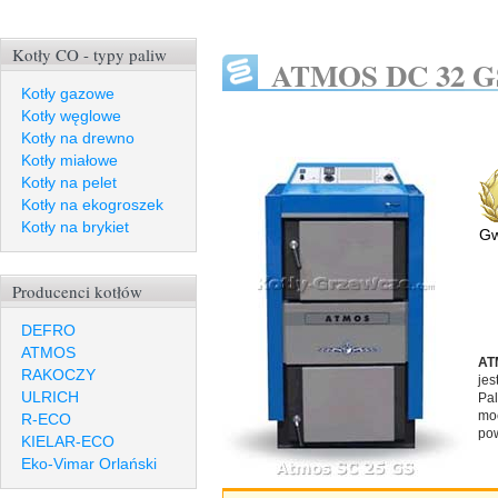
Kotły CO - typy paliw
ATMOS DC 32 G
Kotły gazowe
Kotły węglowe
Kotły na drewno
Kotły miałowe
Kotły na pelet
Kotły na ekogroszek
Kotły na brykiet
Gw
Producenci kotłów
DEFRO
ATMOS
AT
RAKOCZY
jes
ULRICH
Pa
mo
R-ECO
pow
KIELAR-ECO
Eko-Vimar Orlański